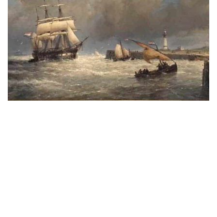
Hellevoetsluis in de IJzeren Eeuw
De IJzeren Eeuw: Innovatie, Geschiedenis en Erfgoed De
IJzeren Eeuw was een periode van grote vooruitgang op
het gebied van industrie, technologie en transport, zowel
in Nederland als wereldwijd. Voor kinderen is het
waardevol om...
lees meer