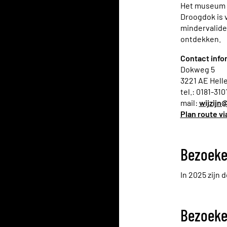
Het museum is
Droogdok is 
mindervalide
ontdekken.
Contact info
Dokweg 5
3221 AE Hell
tel.: 0181-310
mail:
wijzijn
Plan route v
Bezoeke
In 2025 zijn 
Bezoeke