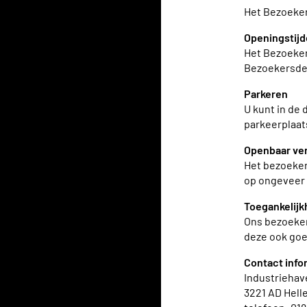
Het Bezoeker
Openingstijd
Het Bezoeker
Bezoekersdep
Parkeren
U kunt in de
parkeerplaat
Openbaar ve
Het bezoekers
op ongeveer 
Toegankelijk
Ons bezoeker
deze ook goe
Contact info
Industriehav
3221 AD Hell