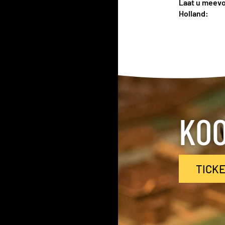
Laat u meevo
Holland:
KOO
TICK