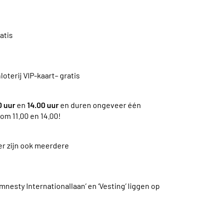
atis
terij VIP-kaart– gratis
0 uur
en
14.00 uur
en duren ongeveer één
om 11.00 en 14.00!
er zijn ook meerdere
nesty Internationallaan’ en ‘Vesting’ liggen op