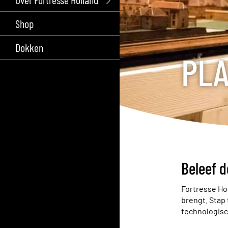
Shop
Dokken
PLA
Beleef d
Fortresse Ho
brengt. Stap 
technologisc