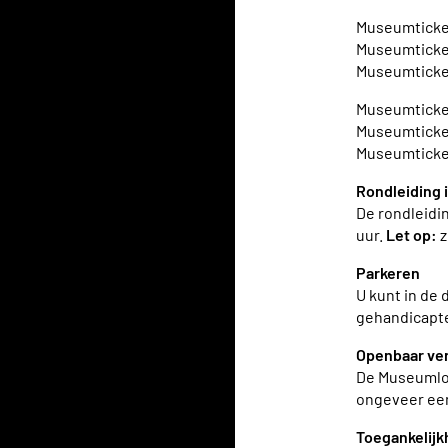
Museumticket 
Museumticket 
Museumticket 
Museumticket 
Museumticket 
Museumticket 
Rondleiding 
De rondleidi
uur.
Let op:
z
Parkeren
U kunt in de
gehandicapt
Openbaar ve
De Museumlood
ongeveer een
Toegankelijk