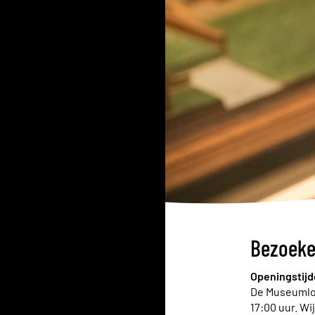
Bezoeke
Openingstijd
De Museumloo
17:00 uur. W