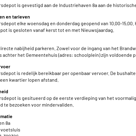
sdepot is gevestigd aan de Industriehaven 8a aan de historisch
en en tarieven
sdepot elke woensdag en donderdag geopend van 10.00-15.00. He
ot is gesloten vanaf kerst tot en met Nieuwsjaardag.
 directe nabijheid parkeren. Zowel voor de ingang van het Brand
s achter het Gemeentehuis (adres: schoolplein) zijn voldoende p
rvoer
depot is redelijk bereikbaar per openbaar vervoer. De bushalten 
een kwartier lopen afstand.
heid
sdepot is gesitueerd op de eerste verdieping van het voormalig 
d te bezoeken voor mindervaliden.
rmatie
en 8a
evoetsluis