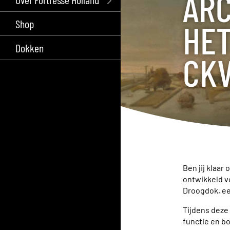
ARC
Shop
HET
Dokken
CK
Ben jij klaar
ontwikkeld vo
Droogdok, e
Tijdens deze
functie en bo