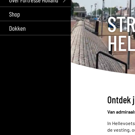
Shop
ST
Dokken
HEL
Ontdek 
Van admiraal
In Hellevoet
de vesting, o