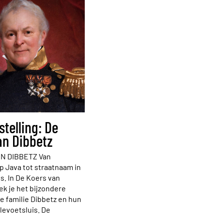
telling: De
an Dibbetz
N DIBBETZ Van
 Java tot straatnaam in
s. In De Koers van
ek je het bijzondere
e familie Dibbetz en hun
levoetsluis. De