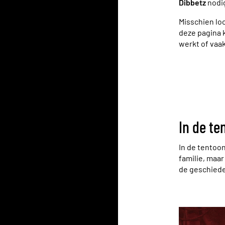
Dibbetz
nodig
Misschien loo
deze pagina 
werkt of vaa
In de te
In de tentoon
familie, maa
de geschiede