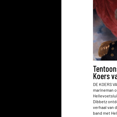
Tentoons
Koers v
DE KOERS VA
marineman op
Hellevoetslui
Dibbetz ontd
verhaal van d
band met Hel