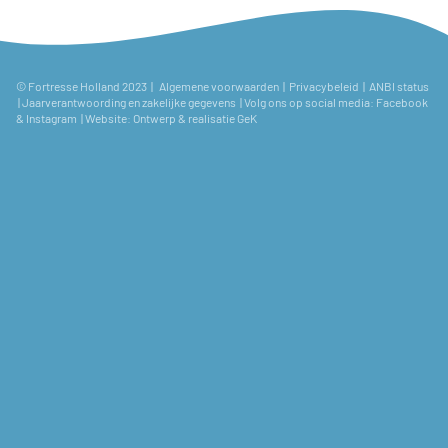
© Fortresse Holland 2023 |
Algemene voorwaarden
|
Privacybeleid
|
ANBI status
|
Jaarverantwoording en zakelijke gegevens
| Volg ons op social media:
Facebook
&
Instagram
| Website:
Ontwerp & realisatie GeK