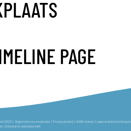
KPLAATS
IMELINE PAGE
and 2023 |
Algemene voorwaarden
|
Privacybeleid
|
ANBI status
|
Jaarverantwoording en 
te:
Ontwerp & realisatie GeK