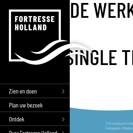
DE WER
SINGLE T
Zien en doen
Plan uw bezoek
Ontdek
© Fortresse Holl
Instagram
| Websi
Over Fortresse Holland