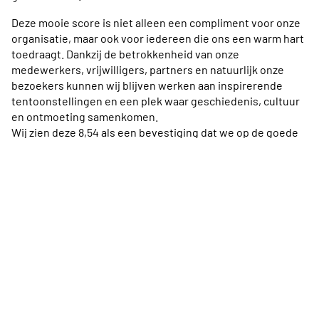
Deze mooie score is niet alleen een compliment voor onze
organisatie, maar ook voor iedereen die ons een warm hart
toedraagt. Dankzij de betrokkenheid van onze
medewerkers, vrijwilligers, partners en natuurlijk onze
bezoekers kunnen wij blijven werken aan inspirerende
tentoonstellingen en een plek waar geschiedenis, cultuur
en ontmoeting samenkomen.
Wij zien deze 8,54 als een bevestiging dat we op de goede
weg zijn, maar ook als een stimulans om onszelf te blijven
ontwikkelen. We blijven luisteren naar feedback en zoeken
voortdurend naar manieren om de museumervaring nóg
rijker en toegankelijker te maken.
Wij bedanken iedereen die ons heeft bezocht en de moeite
heeft genomen om een beoordeling te geven. Samen
maken we het verschil – en daar zijn we trots op.
© Fortresse Holland 2023 |
Algemene voorwaarden
|
Privacybeleid
|
ANBI status