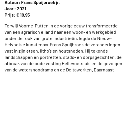
Auteur: Frans Spuijbroek jr.
Jaar : 2021
Prijs: € 19,95
Terwijl Voorne-Putten in de vorige eeuw transformeerde
van een agrarisch eiland naar een woon- en werkgebied
onder de rook van grote industrieën, legde de Nieuw-
Helvoetse kunstenaar Frans Spuijbroek de veranderingen
vast in zijn etsen, litho’s en houtsneden. Hij tekende
landschappen en portretten, stads- en dorpsgezichten, de
afbraak van de oude vesting Hellevoetsluis en de gevolgen
van de watersnoodramp en de Deltawerken. Daarnaast
schreef en regisseerde Frans Spuijbroek openluchtspelen
als ‘In de naam van Oranje’,dat de basis vormde van het
jaarlijkse 1-aprilspel in Brielle. Hij genoot landelijke
bekendheid als grimeur en was actief lid van
toneelvereniging Comoedia. In dit overzichtswerk staat het
oeuvre van de veelzijdige Frans Spuijbroek centraal.