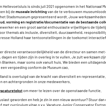
Hellevoetsluis is sinds juli 2021 opgenomen in het Nationaal 
en bij de
museale inrichting
van de te verbouwen museumloods 
n het Stadsmuseum gepresenteerd wordt. Jouw werkzaamheden b
ud, vorming en registratie/documentatie van de bestaande coll
werker en een groot aantal enthousiaste vrijwilligers de tijdeli
oor thema’s als inclusie, diversiteit, duurzaamheid, responsibility
tresse Holland haar tentoonstellingen in de toekomst interactie
er directe verantwoordelijkheid van de directeur en samen met 
 dagen en tijden zijn in overleg in te vullen. Je zult werkzaam z
 Blanken, maar soms ook vanuit huis. We bieden
een uitdagende
een vergoeding conform de Museum cao.
land is overtuigd van de kracht van diversiteit en representati
n en achtergronden in onze medewerkers.
vacaturetekst
om meer te lezen over de openstaande functie.
siast geworden en heb je zin in een nieuw avontuur? Stuur dan u
f met curriculum vitae o.v.v. Vacature Junior Conservator Fortr