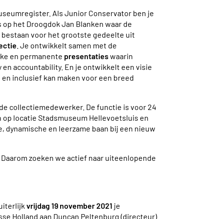
Museumregister.
Als Junior Conservator ben je
op het Droogdok Jan Blanken waar de
estaan voor het grootste gedeelte uit
ectie
. Je ontwikkelt samen met de
jke en
permanente
presentaties
waarin
 en accountability. En je ontwikkelt een visie
f en inclusief kan maken voor een breed
de collectiemedewerker. De functie is voor 24
ijn op locatie Stadsmuseum Hellevoetsluis en
, dynamische en leerzame baan bij een nieuw
e. Daarom zoeken we actief naar uiteenlopende
iterlijk
vrijdag 19 november 2021
je
esse Holland aan Duncan Peltenburg (directeur)