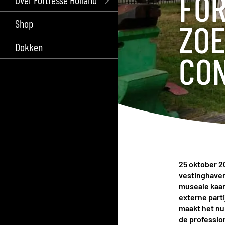
FO
Shop
ZOE
Dokken
CO
25 oktober 20
vestinghaven
museale kaar
externe part
maakt het nu
de profession