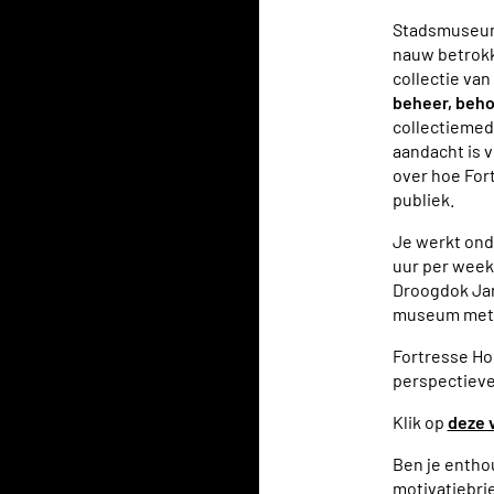
Stadsmuseum 
nauw betrokk
collectie va
beheer, beho
collectiemede
aandacht is v
over hoe For
publiek.
Je werkt ond
uur per week,
Droogdok Jan
museum met 
Fortresse Hol
perspectieve
Klik op
deze 
Ben je enthou
motivatiebrie