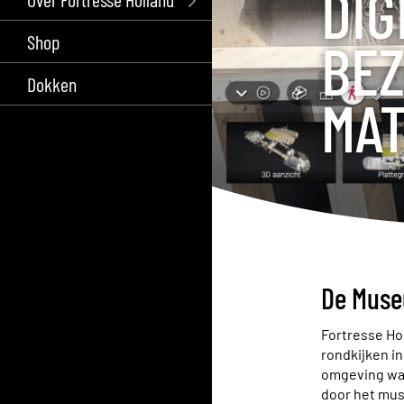
DIG
Shop
BEZ
Dokken
MA
De Muse
Fortresse Ho
rondkijken in
omgeving waa
door het mus