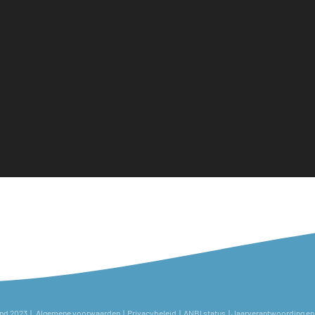
and 2023 |
Algemene voorwaarden
|
Privacybeleid
|
ANBI status
|
Jaarverantwoording en 