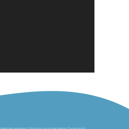
zakelijke gegevens
| Volg ons op social media:
Facebook
&