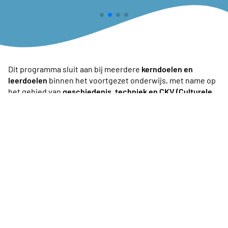
Dit programma sluit aan bij meerdere
kerndoelen en
leerdoelen
binnen het voortgezet onderwijs, met name op
het gebied van
geschiedenis, techniek en CKV (Culturele
en Kunstzinnige Vorming)
. Hieronder enkele relevante
kerndoelen: Geschiedenis (Kerndoelen 36, 37, 38,
43), Techniek & Bètavakken (Kerndoelen 30, 33), CKV
(Culturele en Kunstzinnige Vorming)
Dit programma combineert
historisch besef, technische
innovatie en interactieve beleving
, waardoor het breed
toepasbaar is binnen het voortgezet onderwijs!
Specificaties
Groep: Voortgezetonderwijs onderbouw, VMBO, HAVO en
VWO